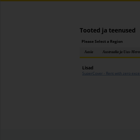
Tooted ja teenused
Please Select a Region
Aasia
Austraalia ja Uus-Mer
Lisad
SuperCover - Rent with zero exce