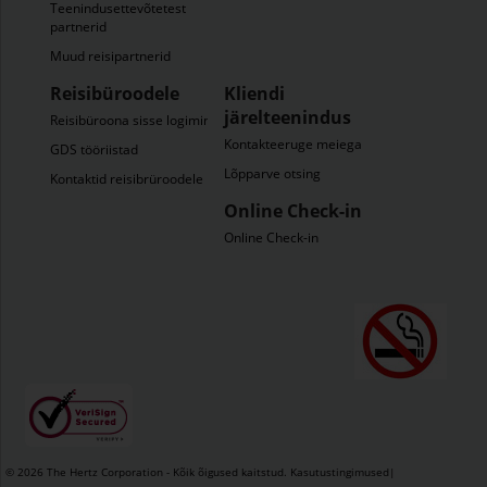
Teenindusettevõtetest
partnerid
Muud reisipartnerid
Reisibüroodele
Kliendi
järelteenindus
Reisibüroona sisse logimine
Kontakteeruge meiega
GDS tööriistad
Lõpparve otsing
Kontaktid reisibrüroodele
Online Check-in
Online Check-in
© 2026 The Hertz Corporation - Kõik õigused kaitstud.
Kasutustingimused
|