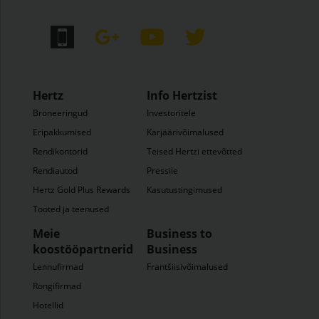
Hertz
Info Hertzist
Broneeringud
Investoritele
Eripakkumised
Karjäärivõimalused
Rendikontorid
Teised Hertzi ettevõtted
Rendiautod
Pressile
Hertz Gold Plus Rewards
Kasutustingimused
Tooted ja teenused
Meie
Business to
koostööpartnerid
Business
Lennufirmad
Frantšiisivõimalused
Rongifirmad
Hotellid