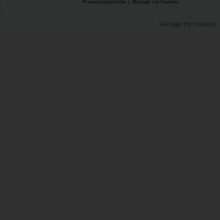
Privaatsuspoliitika
|
Manage my Cookies
Manage my cookies