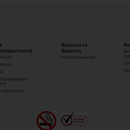
e
Business to
Re
stööpartnerid
Business
Rei
log
firmad
Frantšiisivõimalused
GDS
firmad
Kon
lid
ndusettevõtetest
erid
reisipartnerid