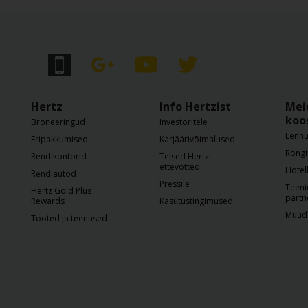
Hertz
Info Hertzist
Mei
koo
Broneeringud
Investoritele
Lennu
Eripakkumised
Karjäärivõimalused
Rongi
Rendikontorid
Teised Hertzi
ettevõtted
Hotel
Rendiautod
Pressile
Teeni
Hertz Gold Plus
partn
Rewards
Kasutustingimused
Muud 
Tooted ja teenused