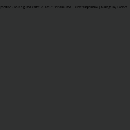
oration - Kõik õigused kaitstud.
Kasutustingimused
|
Privaatsuspoliitika
|
Manage my Cookies