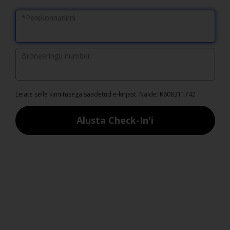
*Perekonnanimi
Broneeringu number
Leiate selle kinnitusega saadetud e-kirjast. Näide: K608311742
Alusta Check-In'i