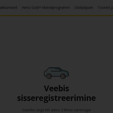
pakkumised
Hertz Gold+ kliendiprogramm
Sõidukipark
Tooted j
Veebis
sisseregistreerimine
Säästke aega leti ääres 3 lihtsa sammuga!