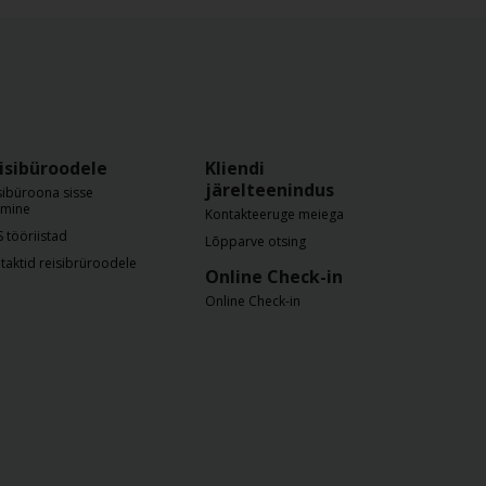
isibüroodele
Kliendi
järelteenindus
sibüroona sisse
imine
Kontakteeruge meiega
 tööriistad
Lõpparve otsing
taktid reisibrüroodele
Online Check-in
Online Check-in