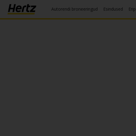
Autorendi broneeringud
Esindused
Eri
Menu
Küsi
hinda...
Broneeri
auto
Vaata/Muuda/Tühista
Broneering
Eripakkumised
Ülevaade/Liitumine
ET/EE
Autorendi
broneeringud